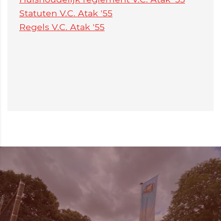
Statuten V.C. Atak '55
Regels V.C. Atak '55