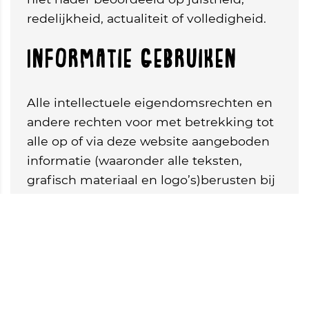
redelijkheid, actualiteit of volledigheid.
Informatie gebruiken
Alle intellectuele eigendomsrechten en
andere rechten voor met betrekking tot
alle op of via deze website aangeboden
informatie (waaronder alle teksten,
grafisch materiaal en logo’s)berusten bij
V.C. Atak '55. Het is niet toegestaan
informatie op deze website over te
kopiëren, te downloaden of op enigerlei
wijze openbaar te maken, te verspreiden
of te verveelvoudigen zonder
voorafgaande schriftelijke toestemming