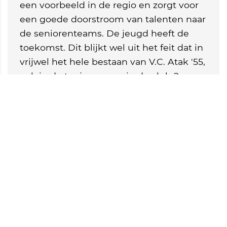
een voorbeeld in de regio en zorgt voor
een goede doorstroom van talenten naar
de seniorenteams. De jeugd heeft de
toekomst. Dit blijkt wel uit het feit dat in
vrijwel het hele bestaan van V.C. Atak '55,
ook in de topjaren waarin de club 2e
divisie speelt, de selectie van heren 1 en
dames 1 hoofdzakelijk bestaat uit leden
van de eigen opleiding. Kortom:
"V.C. Atak '55, een club voor jong en oud
waar een goed niveau en gezelligheid al
jaren samengaan!"