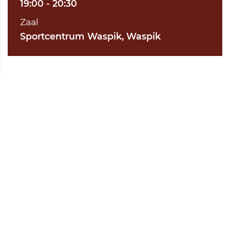
19:00 - 20:30
Zaal
Sportcentrum Waspik, Waspik
Kijk voor het programma, standen en
uitslagen op de website van Nevobo
Bekijk onze andere teams