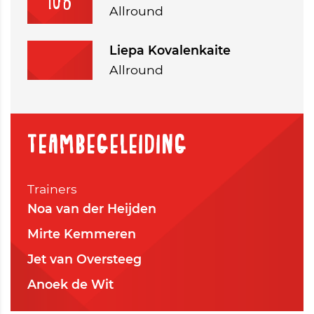
108
Allround
Liepa Kovalenkaite
Allround
Teambegeleiding
Trainers
Noa van der Heijden
Mirte Kemmeren
Jet van Oversteeg
Anoek de Wit