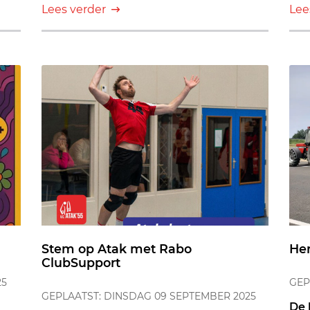
Lees verder
Lee
Stem op Atak met Rabo
Her
ClubSupport
25
GEP
GEPLAATST: DINSDAG 09 SEPTEMBER 2025
De 