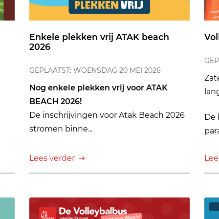
Enkele plekken vrij ATAK beach
Vol
2026
GEP
GEPLAATST: WOENSDAG 20 MEI 2026
Zat
Nog enkele plekken vrij voor ATAK
lang
BEACH 2026!
De inschrijvingen voor Atak Beach 2026
De 
stromen binne...
para
Lees verder
Lee