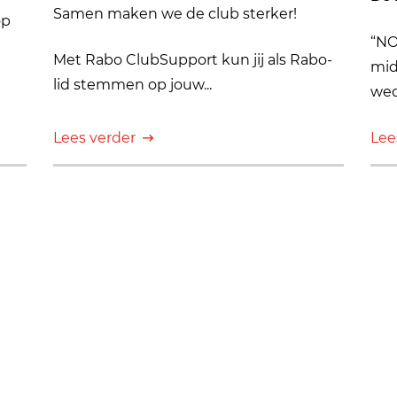
Samen maken we de club sterker!
op
“NO
Met Rabo ClubSupport kun jij als Rabo-
mid
lid stemmen op jouw...
weds
Lees verder
Lee
Pagina 1 van 17
1
2
3
4
...
6
7
8
9
10