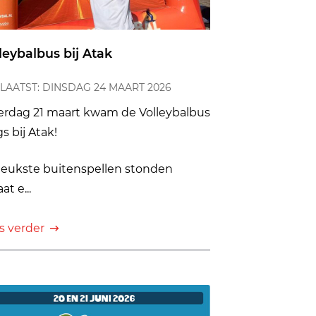
leybalbus bij Atak
LAATST: DINSDAG 24 MAART 2026
erdag 21 maart kwam de Volleybalbus
s bij Atak!
leukste buitenspellen stonden
at e...
s verder