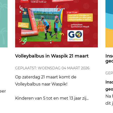
Volleybalbus in Waspik 21 maart
Ins
ge
GEPLAATST: WOENSDAG 04 MAART 2026
GEP
Op zaterdag 21 maart komt de
Ins
Volleybalbus naar Waspik!
ge
eer
Na 
Kinderen van 5 tot en met 13 jaar zij...
dit 