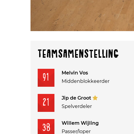
Teamsamenstelling
Melvin Vos
91
Middenblokkeerder
Jip de Groot
21
Spelverdeler
Willem Wijling
38
Passer/loper