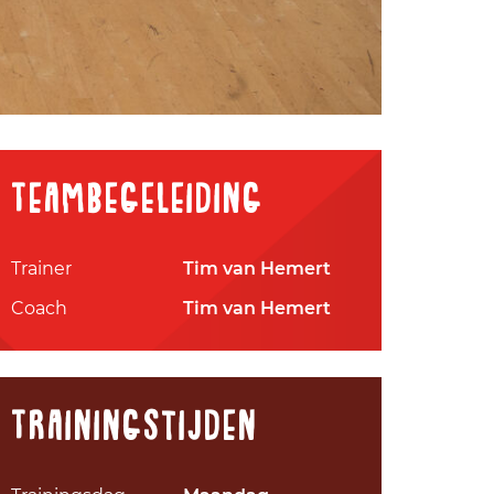
Teambegeleiding
Trainer
Tim van Hemert
Coach
Tim van Hemert
Trainingstijden