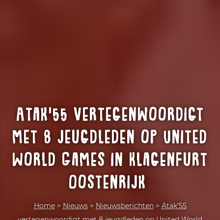
Atak’55 vertegenwoordigt
met 8 jeugdleden op United
World Games in Klagenfurt
Oostenrijk
Home
>
Nieuws
>
Nieuwsberichten
>
Atak’55
vertegenwoordigt met 8 jeugdleden op United World