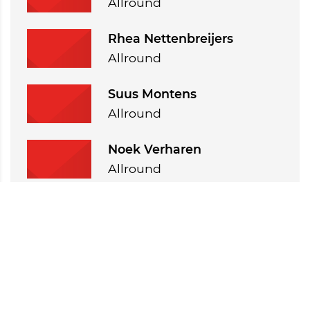
Allround
Rhea Nettenbreijers
Allround
Suus Montens
Allround
Noek Verharen
Allround
Juule de Hond
Allround
Lobke Broekmeulen
Allround